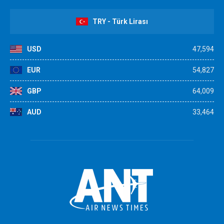
TRY - Türk Lirası
USD
47,594
EUR
54,827
GBP
64,009
AUD
33,464