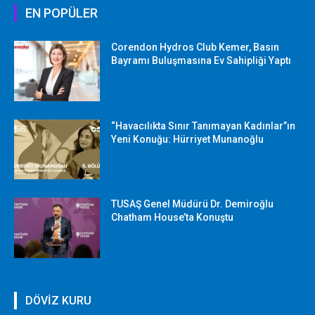
EN POPÜLER
Corendon Hydros Club Kemer, Basın
Bayramı Buluşmasına Ev Sahipliği Yaptı
“Havacılıkta Sınır Tanımayan Kadınlar”ın
Yeni Konuğu: Hürriyet Munanoğlu
TUSAŞ Genel Müdürü Dr. Demiroğlu
Chatham House’ta Konuştu
DÖVİZ KURU