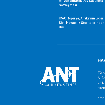
Milyon Dolarlık Dev Savunma
Sözleşmesi
ICAO: Nijerya, Afrika’nın Lider
Sivil Havacılık Otoritelerinden
Biri
HA
Türki
AirN
ve i
siten
emai