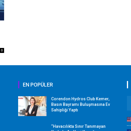
0
EN POPÜLER
Corendon Hydros Club Kemer,
r
Basın Bayramı Buluşmasına Ev
Sahipliği Yaptı
“Havacılıkta Sınır Tanımayan