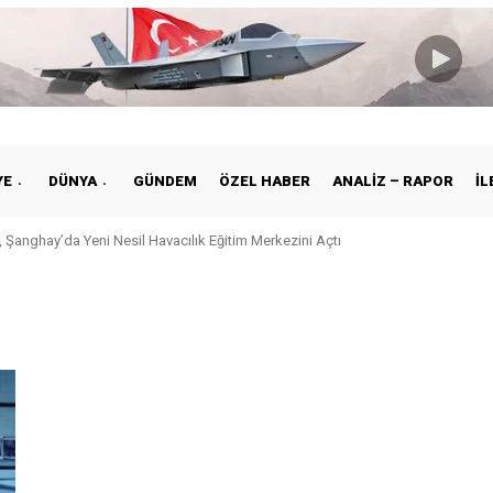
YE
DÜNYA
GÜNDEM
ÖZEL HABER
ANALIZ – RAPOR
İL
 Şanghay’da Yeni Nesil Havacılık Eğitim Merkezini Açtı