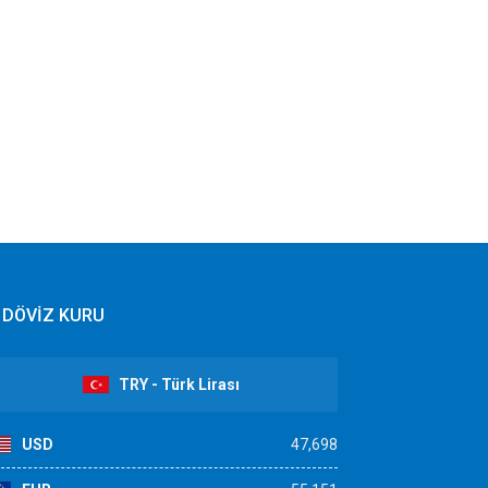
DÖVİZ KURU
TRY - Türk Lirası
USD
47,698