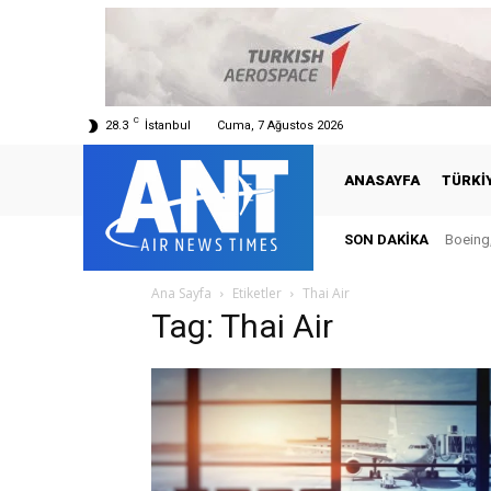
C
28.3
İstanbul
Cuma, 7 Ağustos 2026
ANASAYFA
TÜRKI
SON DAKIKA
Boeing,
Ana Sayfa
Etiketler
Thai Air
Tag: Thai Air