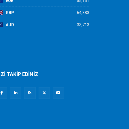
EUR
55,151
GBP
64,383
AUD
33,713
İZİ TAKİP EDİNİZ