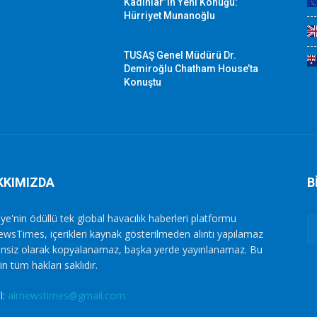
Kadınlar”ın Yeni Konuğu:
Hürriyet Munanoğlu
TUSAŞ Genel Müdürü Dr.
Demiroğlu Chatham House’ta
Konuştu
KKIMIZDA
B
ye'nin ödüllü tek global havacılık haberleri platformu
ewsTimes, içerikleri kaynak gösterilmeden alıntı yapılamaz
zinsiz olarak kopyalanamaz, başka yerde yayınlanamaz. Bu
in tüm hakları saklıdır.
l:
airnewstimes@gmail.com