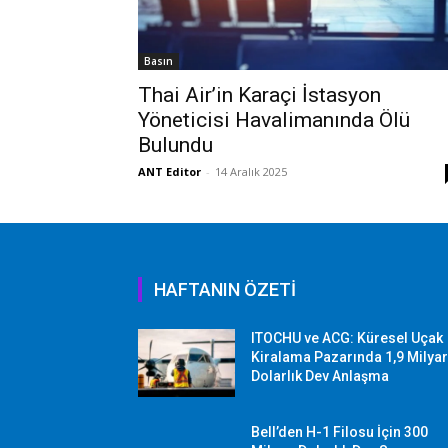
Basın
Thai Air’in Karaçi İstasyon
Yöneticisi Havalimanında Ölü
Bulundu
ANT Editor
-
14 Aralık 2025
HAFTANIN ÖZETİ
ITOCHU ve ACG: Küresel Uçak
Kiralama Pazarında 1,9 Milya
Dolarlık Dev Anlaşma
Bell’den H-1 Filosu İçin 300