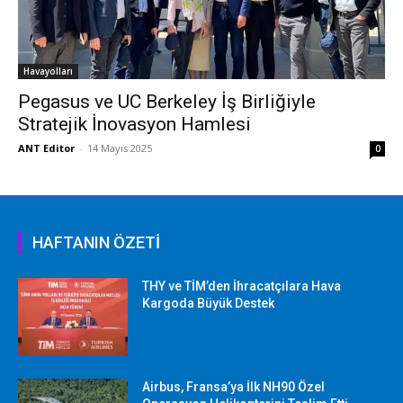
Havayolları
Pegasus ve UC Berkeley İş Birliğiyle
Stratejik İnovasyon Hamlesi
ANT Editor
-
14 Mayıs 2025
0
HAFTANIN ÖZETİ
THY ve TİM’den İhracatçılara Hava
Kargoda Büyük Destek
Airbus, Fransa’ya İlk NH90 Özel