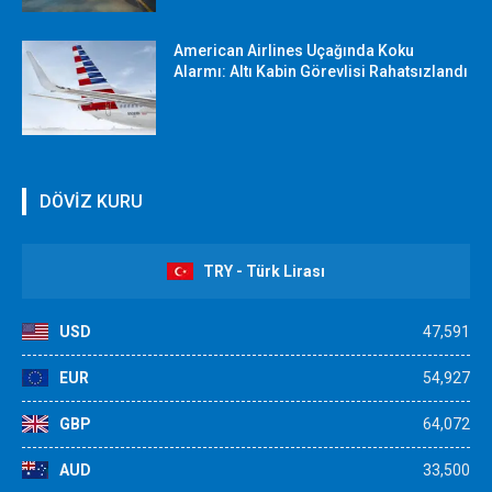
American Airlines Uçağında Koku
Alarmı: Altı Kabin Görevlisi Rahatsızlandı
DÖVİZ KURU
TRY - Türk Lirası
USD
47,591
EUR
54,927
GBP
64,072
AUD
33,500