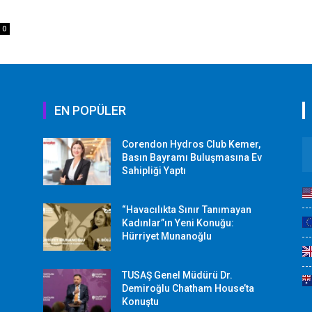
0
EN POPÜLER
Corendon Hydros Club Kemer,
r
Basın Bayramı Buluşmasına Ev
Sahipliği Yaptı
“Havacılıkta Sınır Tanımayan
Kadınlar”ın Yeni Konuğu:
Hürriyet Munanoğlu
TUSAŞ Genel Müdürü Dr.
Demiroğlu Chatham House’ta
Konuştu