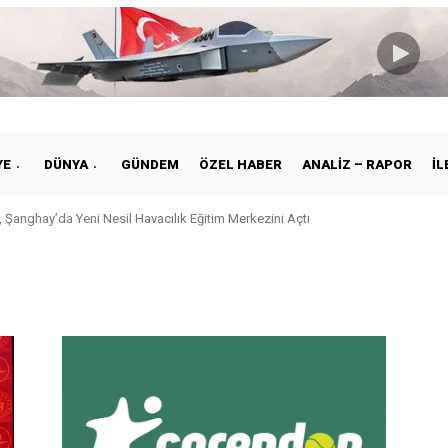
YE
DÜNYA
GÜNDEM
ÖZEL HABER
ANALIZ – RAPOR
İL
 Şanghay’da Yeni Nesil Havacılık Eğitim Merkezini Açtı