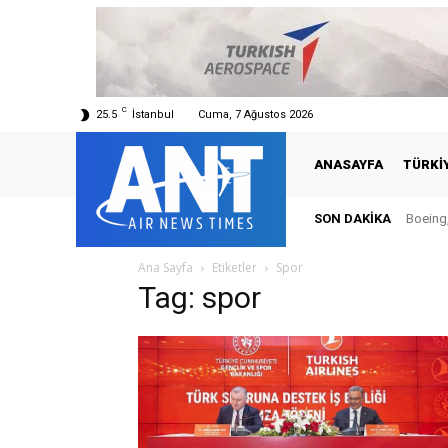
C
25.5
İstanbul
Cuma, 7 Ağustos 2026
ANASAYFA
TÜRKI
SON DAKIKA
Boeing,
Ana Sayfa
Etiketler
Spor
Tag: spor