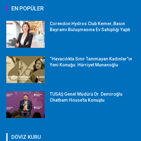
EN POPÜLER
Corendon Hydros Club Kemer, Basın
Bayramı Buluşmasına Ev Sahipliği Yaptı
“Havacılıkta Sınır Tanımayan Kadınlar”ın
Yeni Konuğu: Hürriyet Munanoğlu
TUSAŞ Genel Müdürü Dr. Demiroğlu
Chatham House’ta Konuştu
DÖVİZ KURU