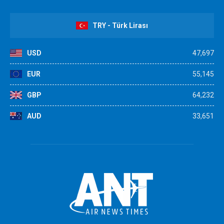
TRY - Türk Lirası
USD
47,697
EUR
55,145
GBP
64,232
AUD
33,651