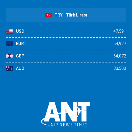
TRY - Türk Lirası
USD
47,591
EUR
54,927
GBP
64,072
AUD
33,500