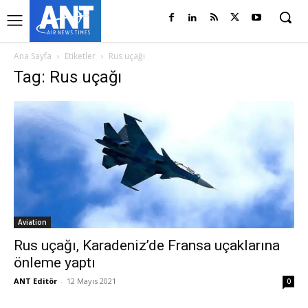
Ana Sayfa
Etiketler
Rus uçağı
Tag: Rus uçağı
Aviation
Rus uçağı, Karadeniz’de Fransa uçaklarına
önleme yaptı
ANT Editör
-
12 Mayıs 2021
0