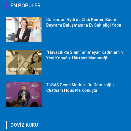
EN POPÜLER
Corendon Hydros Club Kemer, Basın
Bayramı Buluşmasına Ev Sahipliği Yaptı
“Havacılıkta Sınır Tanımayan Kadınlar”ın
Yeni Konuğu: Hürriyet Munanoğlu
TUSAŞ Genel Müdürü Dr. Demiroğlu
Chatham House’ta Konuştu
DÖVİZ KURU