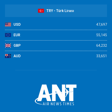
TRY - Türk Lirası
USD
47,697
EUR
55,145
GBP
64,232
AUD
33,651