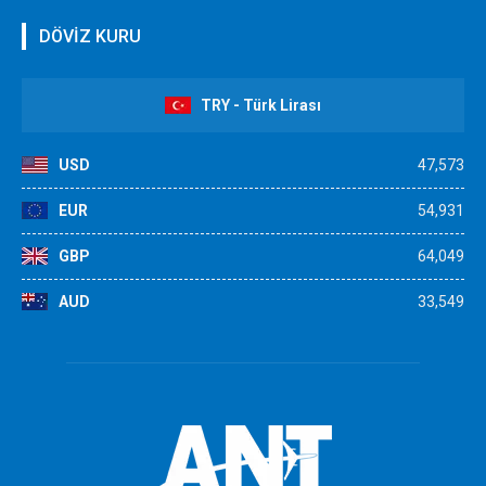
DÖVİZ KURU
TRY - Türk Lirası
USD
47,573
EUR
54,931
GBP
64,049
AUD
33,549