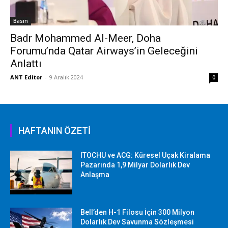
Basın
Badr Mohammed Al-Meer, Doha
Forumu’nda Qatar Airways’in Geleceğini
Anlattı
ANT Editor
-
9 Aralık 2024
0
HAFTANIN ÖZETİ
ITOCHU ve ACG: Küresel Uçak Kiralama
Pazarında 1,9 Milyar Dolarlık Dev
Anlaşma
Bell’den H-1 Filosu İçin 300 Milyon
Dolarlık Dev Savunma Sözleşmesi