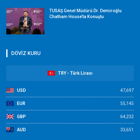
TUSAŞ Genel Müdürü Dr. Demiroğlu
Chatham House’ta Konuştu
DÖVİZ KURU
TRY - Türk Lirası
USD
47,697
EUR
55,145
GBP
64,232
AUD
33,651