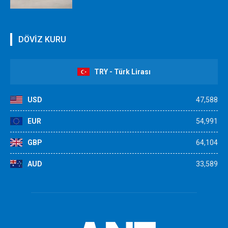
DÖVİZ KURU
TRY - Türk Lirası
USD
47,588
EUR
54,991
GBP
64,104
AUD
33,589