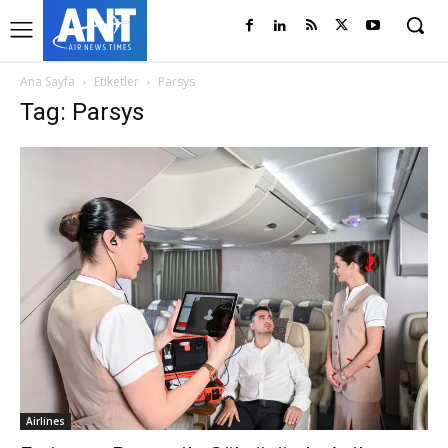
Ana Sayfa
Etiketler
Parsys
Tag: Parsys
Airlines