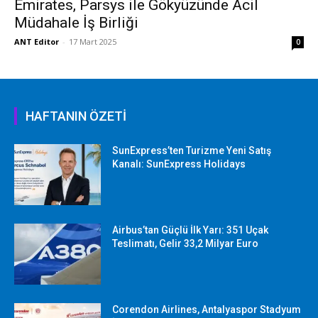
Emirates, Parsys ile Gökyüzünde Acil
Müdahale İş Birliği
ANT Editor
-
17 Mart 2025
0
HAFTANIN ÖZETİ
SunExpress’ten Turizme Yeni Satış
Kanalı: SunExpress Holidays
Airbus’tan Güçlü İlk Yarı: 351 Uçak
Teslimatı, Gelir 33,2 Milyar Euro
Corendon Airlines, Antalyaspor Stadyum