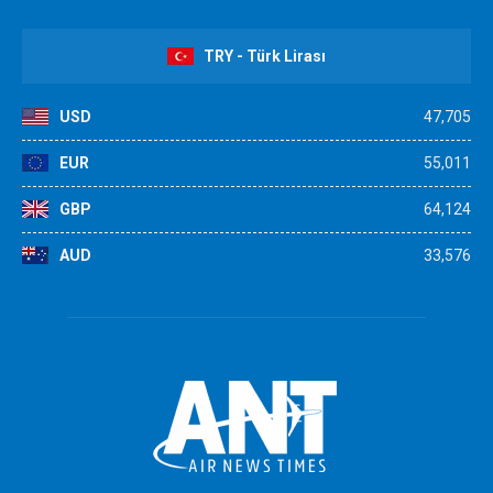
TRY - Türk Lirası
USD
47,705
EUR
55,011
GBP
64,124
AUD
33,576