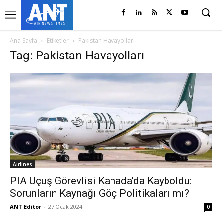
Ana Sayfa
Etiketler
Pakistan Havayolları
Tag: Pakistan Havayolları
Airlines
PIA Uçuş Görevlisi Kanada’da Kayboldu:
Sorunların Kaynağı Göç Politikaları mı?
ANT Editor
-
27 Ocak 2024
0