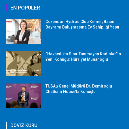
EN POPÜLER
Corendon Hydros Club Kemer, Basın
Bayramı Buluşmasına Ev Sahipliği Yaptı
“Havacılıkta Sınır Tanımayan Kadınlar”ın
Yeni Konuğu: Hürriyet Munanoğlu
TUSAŞ Genel Müdürü Dr. Demiroğlu
Chatham House’ta Konuştu
DÖVİZ KURU