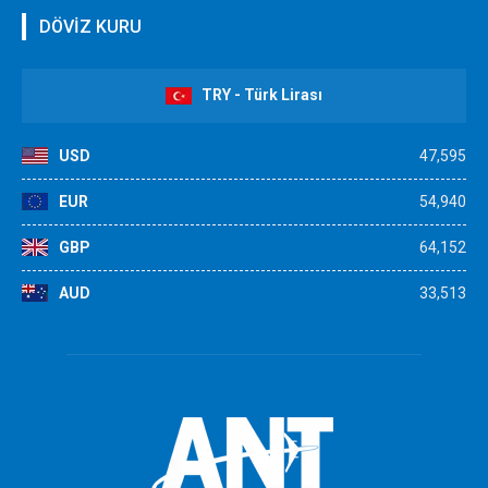
DÖVİZ KURU
TRY - Türk Lirası
USD
47,595
EUR
54,940
GBP
64,152
AUD
33,513