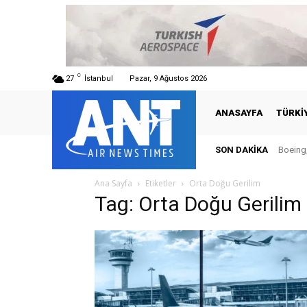
C
27
İstanbul
Pazar, 9 Ağustos 2026
ANASAYFA
TÜRKI
SON DAKIKA
Boeing,
Ana Sayfa
Etiketler
Orta Doğu Gerilim
Tag: Orta Doğu Gerilim