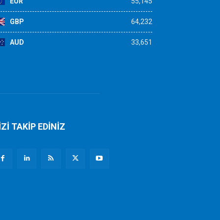
EUR
55,145
GBP
64,232
AUD
33,651
İZİ TAKİP EDİNİZ