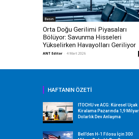
Basın
Orta Doğu Gerilimi Piyasaları
Bölüyor: Savunma Hisseleri
Yükselirken Havayolları Geriliyor
ANT Editor
-
4 Mart 2026
HAFTANIN ÖZETİ
ITOCHU ve ACG: Küresel Uçak
Kiralama Pazarında 1,9 Milya
Dolarlık Dev Anlaşma
Bell’den H-1 Filosu İçin 300