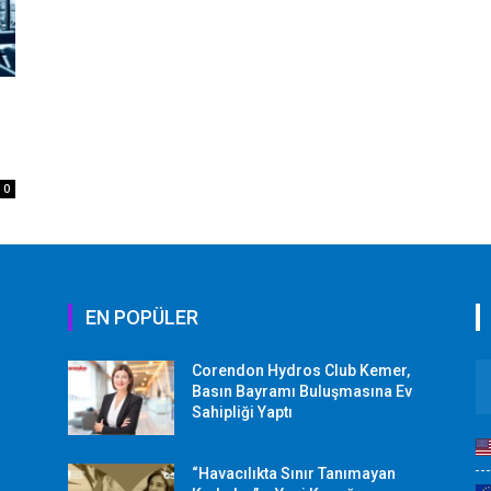
0
EN POPÜLER
Corendon Hydros Club Kemer,
r
Basın Bayramı Buluşmasına Ev
Sahipliği Yaptı
“Havacılıkta Sınır Tanımayan