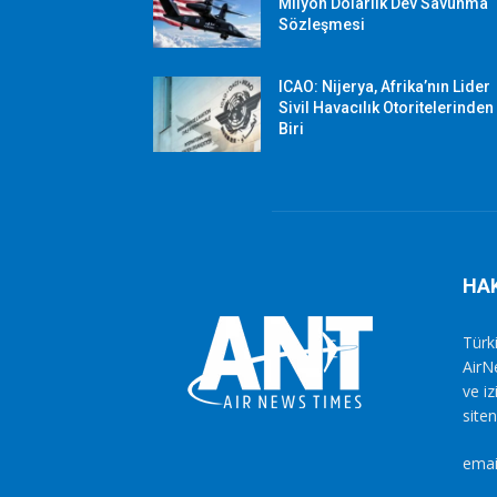
Milyon Dolarlık Dev Savunma
Sözleşmesi
ICAO: Nijerya, Afrika’nın Lider
Sivil Havacılık Otoritelerinden
Biri
HA
Türki
AirN
ve i
siten
emai