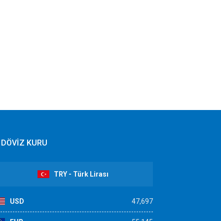
DÖVİZ KURU
TRY - Türk Lirası
USD
47,697