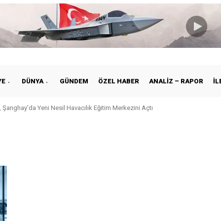
YE
DÜNYA
GÜNDEM
ÖZEL HABER
ANALIZ – RAPOR
İL
 Şanghay’da Yeni Nesil Havacılık Eğitim Merkezini Açtı