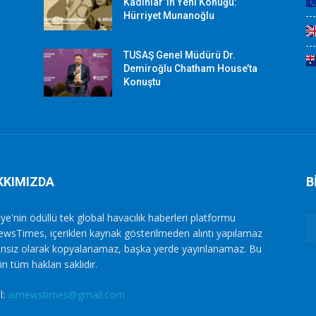
Kadınlar”ın Yeni Konuğu:
Hürriyet Munanoğlu
TUSAŞ Genel Müdürü Dr.
Demiroğlu Chatham House’ta
Konuştu
KKIMIZDA
B
ye'nin ödüllü tek global havacılık haberleri platformu
ewsTimes, içerikleri kaynak gösterilmeden alıntı yapılamaz
zinsiz olarak kopyalanamaz, başka yerde yayınlanamaz. Bu
in tüm hakları saklıdır.
l:
airnewstimes@gmail.com