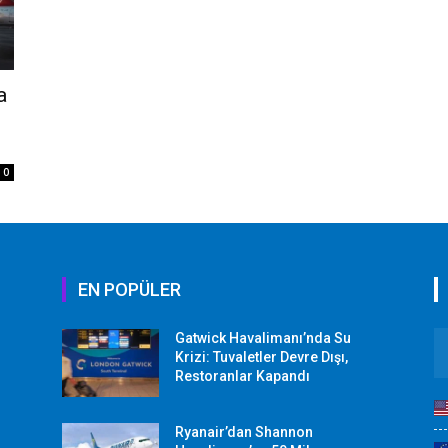
a
0
EN POPÜLER
Gatwick Havalimanı’nda Su
Krizi: Tuvaletler Devre Dışı,
Restoranlar Kapandı
Ryanair’dan Shannon