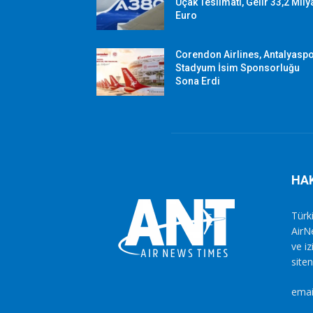
Uçak Teslimatı, Gelir 33,2 Mily
Euro
Corendon Airlines, Antalyasp
Stadyum İsim Sponsorluğu
Sona Erdi
HA
Türki
AirN
ve i
siten
emai