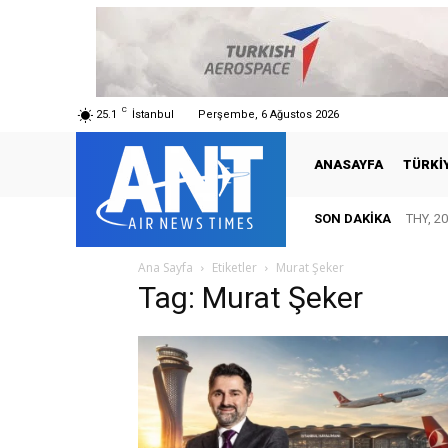
C
25.1
İstanbul
Perşembe, 6 Ağustos 2026
ANASAYFA
TÜRKI
SON DAKIKA
THY, 20
Ana Sayfa
Etiketler
Murat Şeker
Tag: Murat Şeker