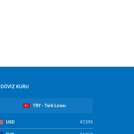
DÖVİZ KURU
TRY - Türk Lirası
USD
47,593