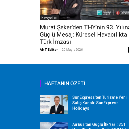
Havayolları
Murat Şeker’den THY’nin 93. Yılın
Güçlü Mesaj: Küresel Havacılıkta
Türk İmzası
ANT Editor
-
20 Mayıs 2026
HAFTANIN ÖZETİ
SunExpress’ten Turizme Yeni
Satış Kanalı: SunExpress
Holidays
Airbus’tan Güçlü İlk Yarı: 351