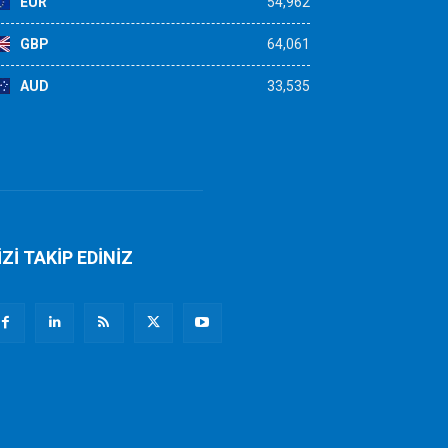
EUR
54,962
GBP
64,061
AUD
33,535
İZİ TAKİP EDİNİZ