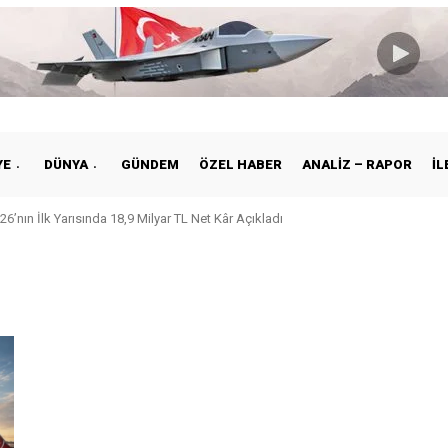
YE
DÜNYA
GÜNDEM
ÖZEL HABER
ANALIZ – RAPOR
İL
26’nın İlk Yarısında 18,9 Milyar TL Net Kâr Açıkladı