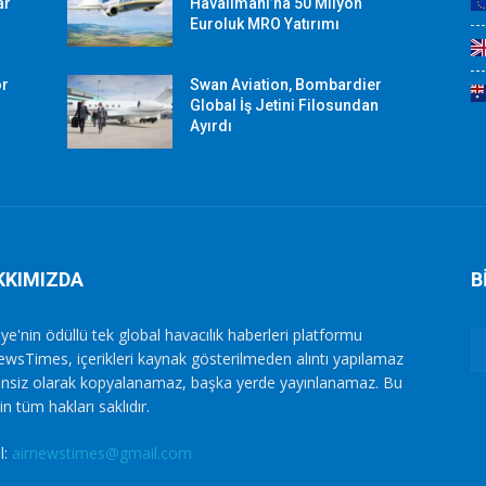
ar
Havalimanı’na 50 Milyon
Euroluk MRO Yatırımı
or
Swan Aviation, Bombardier
Global İş Jetini Filosundan
Ayırdı
KKIMIZDA
B
ye'nin ödüllü tek global havacılık haberleri platformu
ewsTimes, içerikleri kaynak gösterilmeden alıntı yapılamaz
zinsiz olarak kopyalanamaz, başka yerde yayınlanamaz. Bu
in tüm hakları saklıdır.
l:
airnewstimes@gmail.com