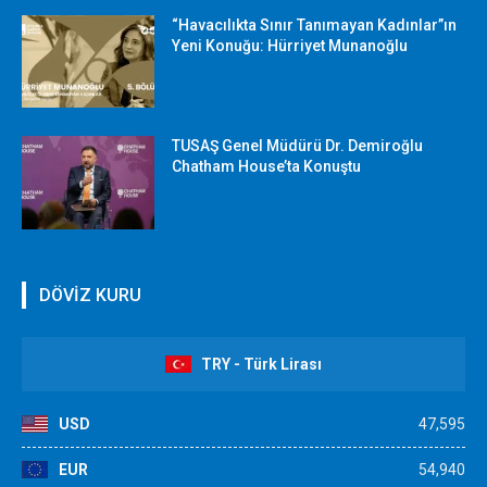
“Havacılıkta Sınır Tanımayan Kadınlar”ın
Yeni Konuğu: Hürriyet Munanoğlu
TUSAŞ Genel Müdürü Dr. Demiroğlu
Chatham House’ta Konuştu
DÖVİZ KURU
TRY - Türk Lirası
USD
47,595
EUR
54,940