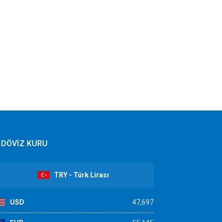
DÖVİZ KURU
TRY - Türk Lirası
USD
47,697