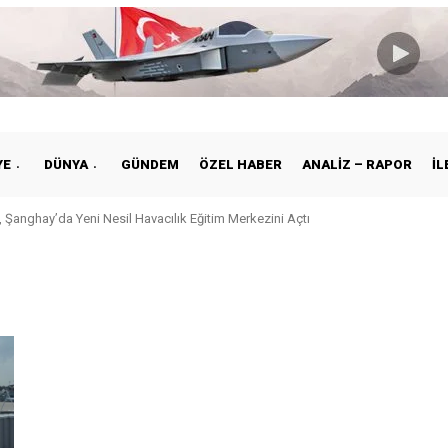
YE
DÜNYA
GÜNDEM
ÖZEL HABER
ANALIZ – RAPOR
İL
 Şanghay’da Yeni Nesil Havacılık Eğitim Merkezini Açtı