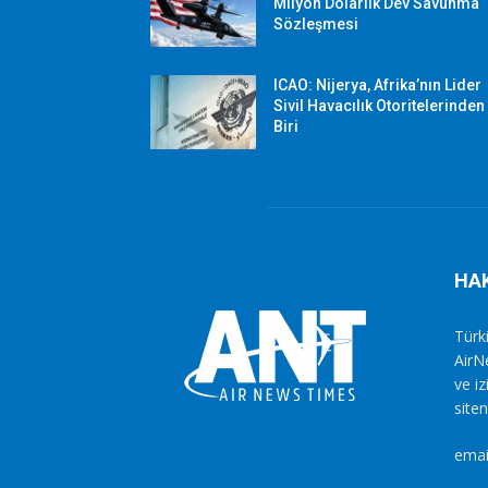
Milyon Dolarlık Dev Savunma
Sözleşmesi
ICAO: Nijerya, Afrika’nın Lider
Sivil Havacılık Otoritelerinden
Biri
HA
Türki
AirN
ve i
siten
emai