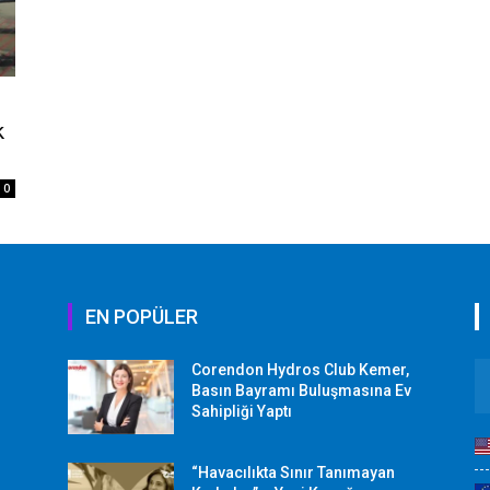
k
0
EN POPÜLER
Corendon Hydros Club Kemer,
r
Basın Bayramı Buluşmasına Ev
Sahipliği Yaptı
“Havacılıkta Sınır Tanımayan