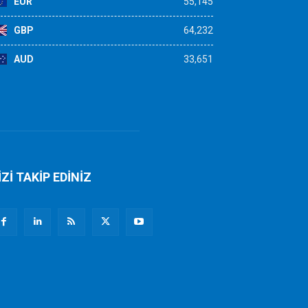
EUR
55,145
GBP
64,232
AUD
33,651
İZİ TAKİP EDİNİZ