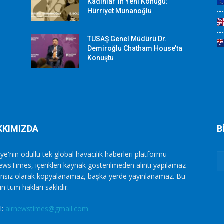
Kadınlar”ın Yeni Konuğu:
Hürriyet Munanoğlu
TUSAŞ Genel Müdürü Dr.
Demiroğlu Chatham House’ta
Konuştu
KKIMIZDA
B
ye'nin ödüllü tek global havacılık haberleri platformu
ewsTimes, içerikleri kaynak gösterilmeden alıntı yapılamaz
zinsiz olarak kopyalanamaz, başka yerde yayınlanamaz. Bu
in tüm hakları saklıdır.
l:
airnewstimes@gmail.com