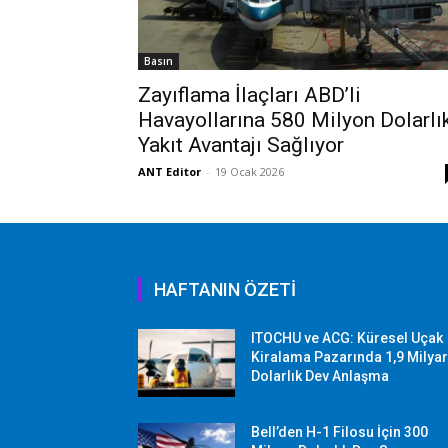
Basın
Zayıflama İlaçları ABD’li
Havayollarına 580 Milyon Dolarlı
Yakıt Avantajı Sağlıyor
ANT Editor
-
19 Ocak 2026
HAFTANIN ÖZETİ
ITOCHU ve ACG: Küresel Uçak
Kiralama Pazarında 1,9 Milya
Dolarlık Dev Anlaşma
Bell’den H-1 Filosu İçin 300