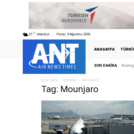
C
27
İstanbul
Pazar, 9 Ağustos 2026
ANASAYFA
TÜRKI
SON DAKIKA
Boeing,
Ana Sayfa
Etiketler
Mounjaro
Tag: Mounjaro