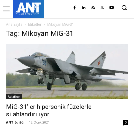
Ana Sayfa
Etiketler
Mikoyan MiG-31
Tag: Mikoyan MiG-31
Aviation
MiG-31’ler hipersonik füzelerle
silahlandırılıyor
ANT Editör
-
12 Ocak 2021
0