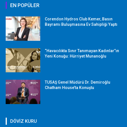
EN POPÜLER
Corendon Hydros Club Kemer, Basın
Bayramı Buluşmasına Ev Sahipliği Yaptı
“Havacılıkta Sınır Tanımayan Kadınlar”ın
Yeni Konuğu: Hürriyet Munanoğlu
TUSAŞ Genel Müdürü Dr. Demiroğlu
Chatham House’ta Konuştu
DÖVİZ KURU