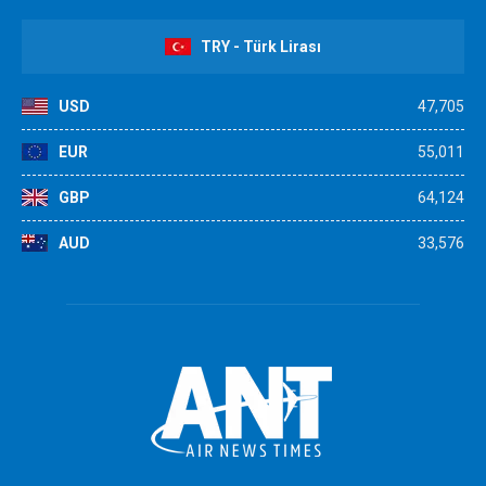
TRY - Türk Lirası
USD
47,705
EUR
55,011
GBP
64,124
AUD
33,576