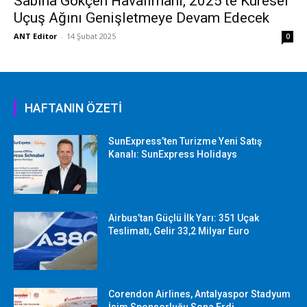
Sabiha Gökçen Havalimanı, 2025’te Küresel
Uçuş Ağını Genişletmeye Devam Edecek
ANT Editor
-
14 Şubat 2025
0
HAFTANIN ÖZETİ
SunExpress’ten Turizme Yeni Satış
Kanalı: SunExpress Holidays
Airbus’tan Güçlü İlk Yarı: 351 Uçak
Teslimatı, Gelir 33,2 Milyar Euro
Corendon Airlines, Antalyaspor Stadyum