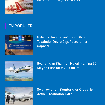
İsim Sponsorluğu Sona Erdi
EN POPÜLER
Gatwick Havalimanı’nda Su Krizi:
Tuvaletler Devre Dışı, Restoranlar
Kapandı
Ryanair’dan Shannon Havalimanı’na 50
Milyon Euroluk MRO Yatırımı
Swan Aviation, Bombardier Global İş
Jetini Filosundan Ayırdı