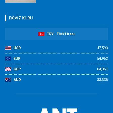
DÖVİZ KURU
TRY - Türk Lirası
USD
47,593
EUR
54,962
GBP
64,061
AUD
33,535