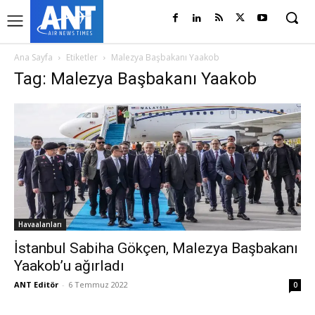
Ana Sayfa
Etiketler
Malezya Başbakanı Yaakob
Tag: Malezya Başbakanı Yaakob
Havaalanları
İstanbul Sabiha Gökçen, Malezya Başbakanı
Yaakob’u ağırladı
ANT Editör
-
6 Temmuz 2022
0