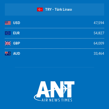
TRY - Türk Lirası
USD
47,594
EUR
54,827
GBP
64,009
AUD
33,464