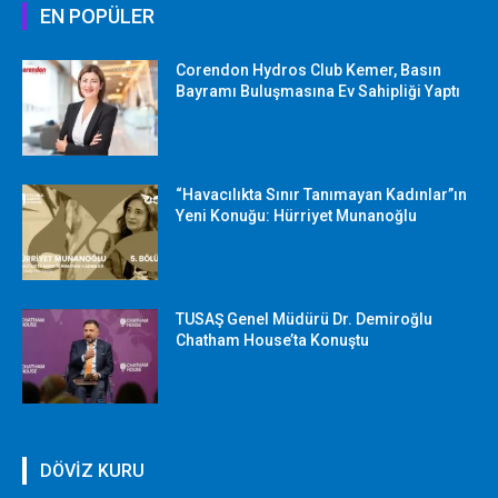
EN POPÜLER
Corendon Hydros Club Kemer, Basın
Bayramı Buluşmasına Ev Sahipliği Yaptı
“Havacılıkta Sınır Tanımayan Kadınlar”ın
Yeni Konuğu: Hürriyet Munanoğlu
TUSAŞ Genel Müdürü Dr. Demiroğlu
Chatham House’ta Konuştu
DÖVİZ KURU