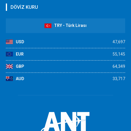
DÖVİZ KURU
TRY - Türk Lirası
USD
47,697
EUR
55,145
GBP
64,349
AUD
33,717