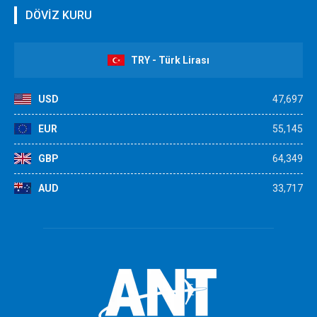
DÖVİZ KURU
TRY - Türk Lirası
USD
47,697
EUR
55,145
GBP
64,349
AUD
33,717