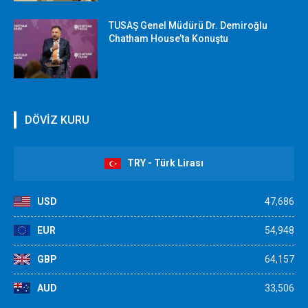
TUSAŞ Genel Müdürü Dr. Demiroğlu
Chatham House’ta Konuştu
DÖVİZ KURU
TRY - Türk Lirası
USD
47,686
EUR
54,948
GBP
64,157
AUD
33,506