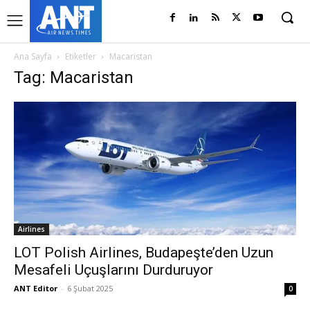
Ana Sayfa
Etiketler
Macaristan
Tag: Macaristan
Airlines
LOT Polish Airlines, Budapeşte’den Uzun
Mesafeli Uçuşlarını Durduruyor
ANT Editor
-
6 Şubat 2025
0