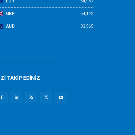
EUR
54,957
GBP
64,142
AUD
33,565
İZİ TAKİP EDİNİZ