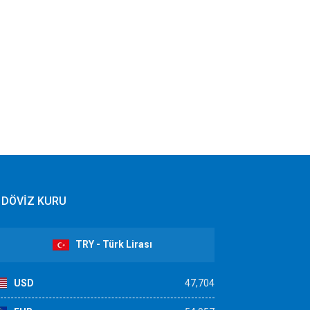
DÖVİZ KURU
TRY - Türk Lirası
USD
47,704