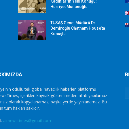
Kadınlar”ın Yeni Konuğu:
Hürriyet Munanoğlu
TUSAŞ Genel Müdürü Dr.
Demiroğlu Chatham House’ta
Konuştu
KKIMIZDA
B
ye'nin ödüllü tek global havacılık haberleri platformu
ewsTimes, içerikleri kaynak gösterilmeden alıntı yapılamaz
zinsiz olarak kopyalanamaz, başka yerde yayınlanamaz. Bu
in tüm hakları saklıdır.
l:
airnewstimes@gmail.com