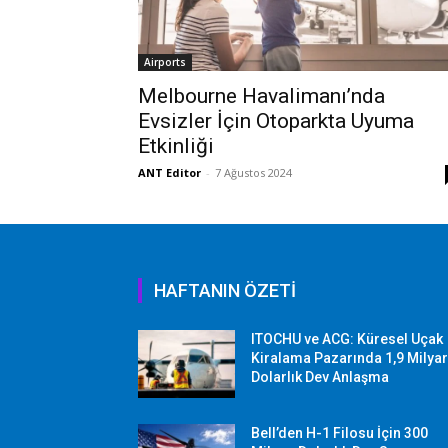
Airports
Melbourne Havalimanı’nda
Evsizler İçin Otoparkta Uyuma
Etkinliği
ANT Editor
-
7 Ağustos 2024
HAFTANIN ÖZETİ
ITOCHU ve ACG: Küresel Uçak
Kiralama Pazarında 1,9 Milya
Dolarlık Dev Anlaşma
Bell’den H-1 Filosu İçin 300