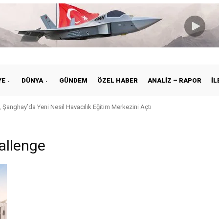
YE
DÜNYA
GÜNDEM
ÖZEL HABER
ANALIZ – RAPOR
İL
 Şanghay’da Yeni Nesil Havacılık Eğitim Merkezini Açtı
allenge