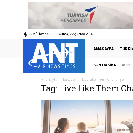
C
26.2
İstanbul
Cuma, 7 Ağustos 2026
ANASAYFA
TÜRKI
SON DAKIKA
Boeing,
Ana Sayfa
Etiketler
Live Like Them Challenge
Tag: Live Like Them Ch