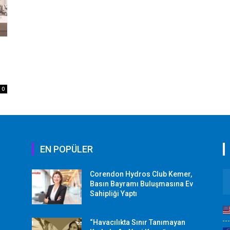
0
EN POPÜLER
Corendon Hydros Club Kemer,
r
Basın Bayramı Buluşmasına Ev
Sahipliği Yaptı
“Havacılıkta Sınır Tanımayan