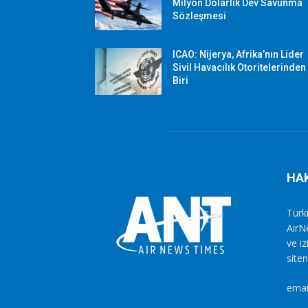
Milyon Dolarlık Dev Savunma
Sözleşmesi
ICAO: Nijerya, Afrika’nın Lider
Sivil Havacılık Otoritelerinden
Biri
HA
Türki
AirN
ve i
siten
emai