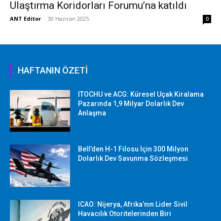
Ulaştırma Koridorları Forumu’na katıldı
ANT Editor
-
30 Haziran 2025
0
HAFTANIN ÖZETİ
ITOCHU ve ACG: Küresel Uçak Kiralama
Pazarında 1,9 Milyar Dolarlık Dev
Anlaşma
Bell’den H-1 Filosu İçin 300 Milyon
Dolarlık Dev Savunma Sözleşmesi
ICAO: Nijerya, Afrika’nın Lider Sivil
Havacılık Otoritelerinden Biri