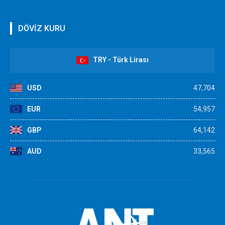
DÖVİZ KURU
TRY - Türk Lirası
USD
47,704
EUR
54,957
GBP
64,142
AUD
33,565