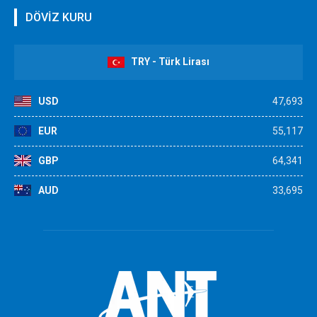
DÖVİZ KURU
TRY - Türk Lirası
USD
47,693
EUR
55,117
GBP
64,341
AUD
33,695