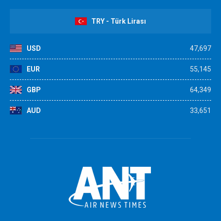
TRY - Türk Lirası
USD
47,697
EUR
55,145
GBP
64,349
AUD
33,651