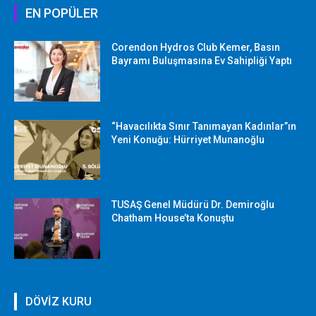
EN POPÜLER
Corendon Hydros Club Kemer, Basın
Bayramı Buluşmasına Ev Sahipliği Yaptı
“Havacılıkta Sınır Tanımayan Kadınlar”ın
Yeni Konuğu: Hürriyet Munanoğlu
TUSAŞ Genel Müdürü Dr. Demiroğlu
Chatham House’ta Konuştu
DÖVİZ KURU