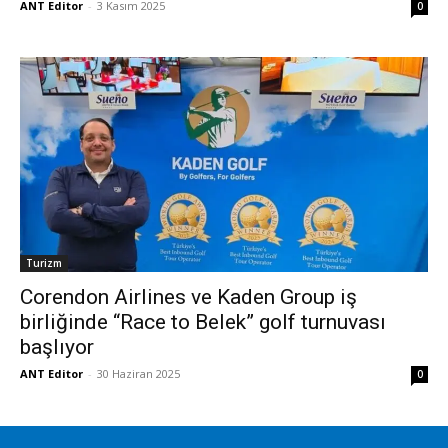
ANT Editor
-
3 Kasım 2025
0
Turizm
Corendon Airlines ve Kaden Group iş
birliğinde “Race to Belek” golf turnuvası
başlıyor
ANT Editor
-
30 Haziran 2025
0