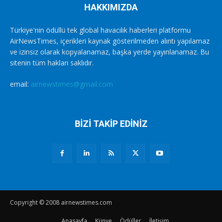
HAKKIMIZDA
Türkiye'nin ödüllü tek global havacılık haberleri platformu
AirNewsTimes, içerikleri kaynak gösterilmeden alıntı yapılamaz
ve izinsiz olarak kopyalanamaz, başka yerde yayınlanamaz. Bu
sitenin tüm hakları saklıdır.
email:
airnewstimes@gmail.com
BİZİ TAKİP EDİNİZ
Copyright © 2008 airnewstimes.com
Anasayfa
Künye
Ödüller
İletişim