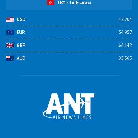
TRY - Türk Lirası
USD
47,704
EUR
54,957
GBP
64,142
AUD
33,565