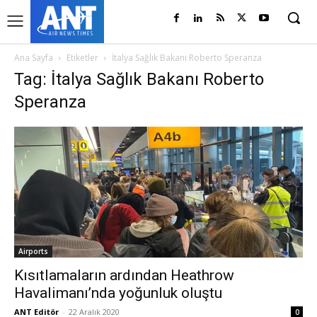
Ana Sayfa
Etiketler
İtalya Sağlık Bakanı Roberto Speranza
Tag: İtalya Sağlık Bakanı Roberto
Speranza
Airports
Kısıtlamaların ardından Heathrow
Havalimanı’nda yoğunluk oluştu
ANT Editör
-
22 Aralık 2020
0