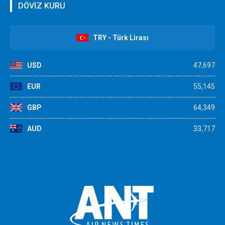
DÖVİZ KURU
TRY - Türk Lirası
USD
47,697
EUR
55,145
GBP
64,349
AUD
33,717