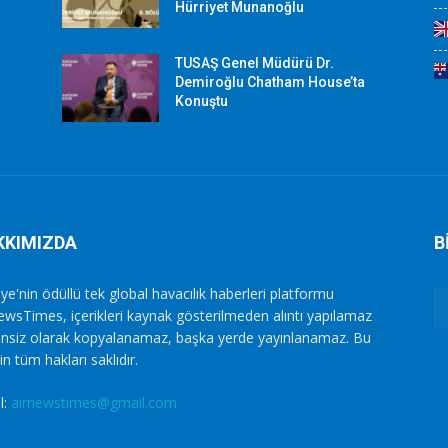
Hürriyet Munanoğlu
TUSAŞ Genel Müdürü Dr.
Demiroğlu Chatham House’ta
Konuştu
KKIMIZDA
B
ye'nin ödüllü tek global havacılık haberleri platformu
ewsTimes, içerikleri kaynak gösterilmeden alıntı yapılamaz
zinsiz olarak kopyalanamaz, başka yerde yayınlanamaz. Bu
in tüm hakları saklıdır.
l:
airnewstimes@gmail.com