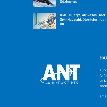
Sözleşmesi
ICAO: Nijerya, Afrika’nın Lider
Sivil Havacılık Otoritelerinden
Biri
HA
Türki
AirN
ve i
siten
emai