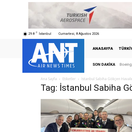
C
29.8
İstanbul
Cumartesi, 8 Ağustos 2026
ANASAYFA
TÜRKI
SON DAKIKA
Boeing,
Ana Sayfa
Etiketler
İstanbul Sabiha Gökçen Haval
Tag: İstanbul Sabiha 