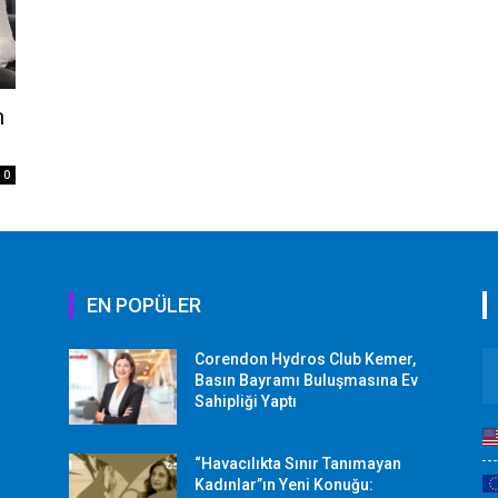
m
0
EN POPÜLER
Corendon Hydros Club Kemer,
r
Basın Bayramı Buluşmasına Ev
Sahipliği Yaptı
“Havacılıkta Sınır Tanımayan
Kadınlar”ın Yeni Konuğu: