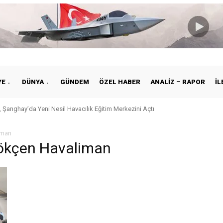
YE
DÜNYA
GÜNDEM
ÖZEL HABER
ANALIZ – RAPOR
İL
 Şanghay’da Yeni Nesil Havacılık Eğitim Merkezini Açtı
iman
Gökçen Havaliman