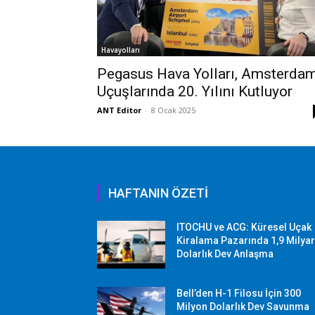
Havayolları
Pegasus Hava Yolları, Amsterda
Uçuşlarında 20. Yılını Kutluyor
ANT Editor
-
8 Ocak 2025
HAFTANIN ÖZETİ
ITOCHU ve ACG: Küresel Uçak
Kiralama Pazarında 1,9 Milya
Dolarlık Dev Anlaşma
Bell’den H-1 Filosu İçin 300
Milyon Dolarlık Dev Savunma