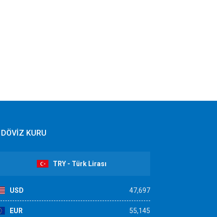
DÖVİZ KURU
TRY - Türk Lirası
USD
47,697
EUR
55,145