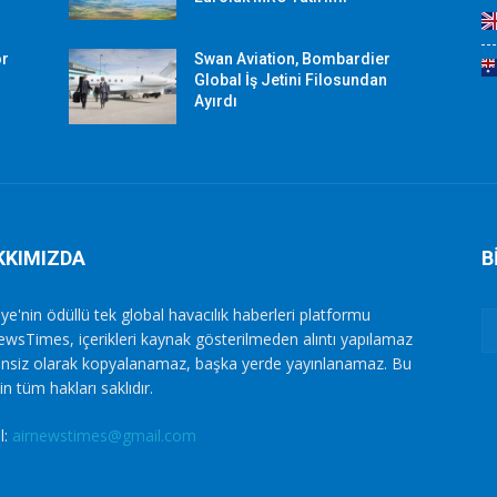
or
Swan Aviation, Bombardier
Global İş Jetini Filosundan
Ayırdı
KKIMIZDA
B
ye'nin ödüllü tek global havacılık haberleri platformu
ewsTimes, içerikleri kaynak gösterilmeden alıntı yapılamaz
zinsiz olarak kopyalanamaz, başka yerde yayınlanamaz. Bu
in tüm hakları saklıdır.
l:
airnewstimes@gmail.com