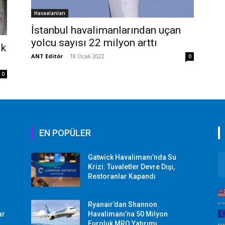
Havaalanları
İstanbul havalimanlarından uçan
yolcu sayısı 22 milyon arttı
ik
ANT Editör
-
18 Ocak 2022
0
0
EN POPÜLER
Gatwick Havalimanı’nda Su
Krizi: Tuvaletler Devre Dışı,
Restoranlar Kapandı
Ryanair’dan Shannon
ar
Havalimanı’na 50 Milyon
Euroluk MRO Yatırımı