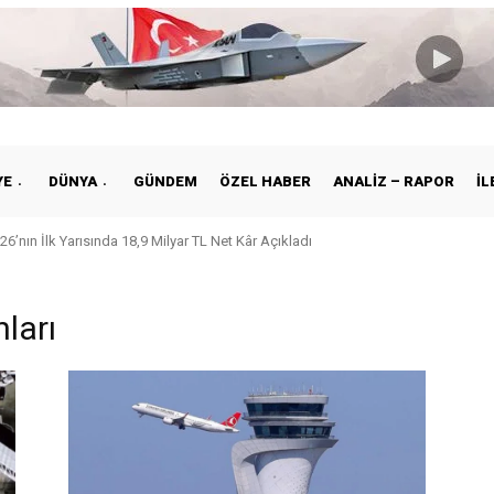
YE
DÜNYA
GÜNDEM
ÖZEL HABER
ANALIZ – RAPOR
İL
26’nın İlk Yarısında 18,9 Milyar TL Net Kâr Açıkladı
ları