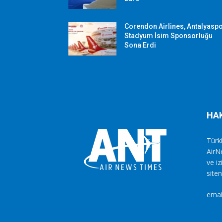
Corendon Airlines, Antalyasp
Stadyum İsim Sponsorluğu
Sona Erdi
HA
Türki
AirN
ve i
siten
emai