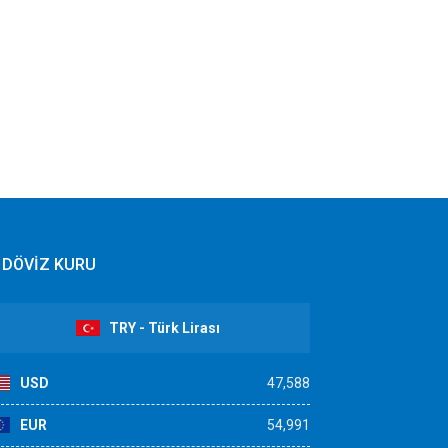
DÖVİZ KURU
TRY - Türk Lirası
USD
47,588
EUR
54,991