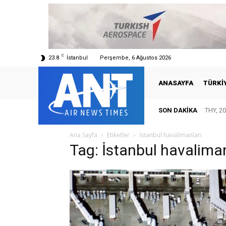
C
23.8
İstanbul
Perşembe, 6 Ağustos 2026
ANASAYFA
TÜRKI
SON DAKIKA
THY, 20
Ana Sayfa
Etiketler
İstanbul havalimanları
Tag: İstanbul havaliman