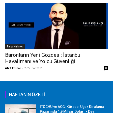
Talip Kışlakçı
Baronların Yeni Gözdesi: İstanbul
Havalimanı ve Yolcu Güvenliği
ANT Editor
-
27 Şubat 2021
0
HAFTANIN ÖZETİ
ITOCHU ve ACG: Küresel Uçak Kiralama
Pazarında 1,9 Milyar Dolarlık Dev