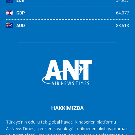
EUR
54,937
GBP
64,077
AUD
33,513
HAKKIMIZDA
Türkiye'nin ödüllü tek global havacılık haberleri platformu
AirNewsTimes, içerikleri kaynak gösterilmeden alıntı yapılamaz