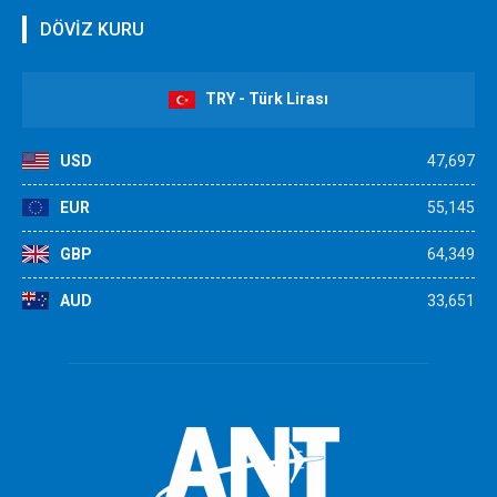
DÖVİZ KURU
TRY - Türk Lirası
USD
47,697
EUR
55,145
GBP
64,349
AUD
33,651