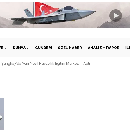
YE
DÜNYA
GÜNDEM
ÖZEL HABER
ANALIZ – RAPOR
İL
 Şanghay’da Yeni Nesil Havacılık Eğitim Merkezini Açtı