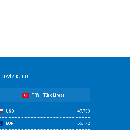
DÖVİZ KURU
TRY - Türk Lirası
USD
47,703
EUR
55,172