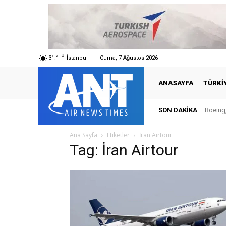
C
31.1
İstanbul
Cuma, 7 Ağustos 2026
ANASAYFA
TÜRKI
SON DAKIKA
Boeing,
Ana Sayfa
Etiketler
İran Airtour
Tag: İran Airtour