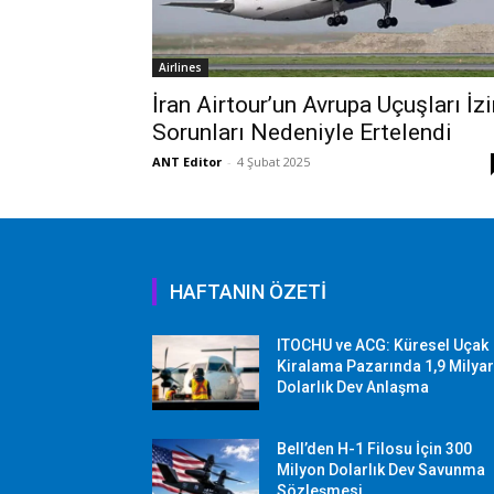
Airlines
İran Airtour’un Avrupa Uçuşları İz
Sorunları Nedeniyle Ertelendi
ANT Editor
-
4 Şubat 2025
HAFTANIN ÖZETİ
ITOCHU ve ACG: Küresel Uçak
Kiralama Pazarında 1,9 Milya
Dolarlık Dev Anlaşma
Bell’den H-1 Filosu İçin 300
Milyon Dolarlık Dev Savunma
Sözleşmesi