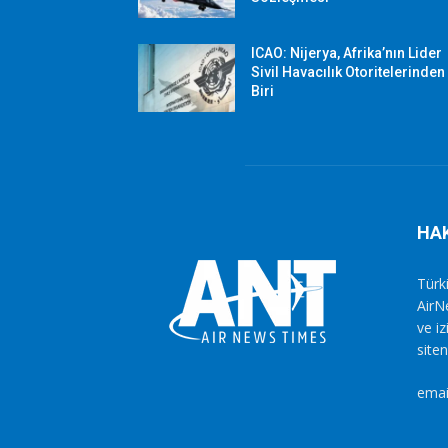
ICAO: Nijerya, Afrika’nın Lider
Sivil Havacılık Otoritelerinden
Biri
HA
Türki
AirN
ve i
siten
emai