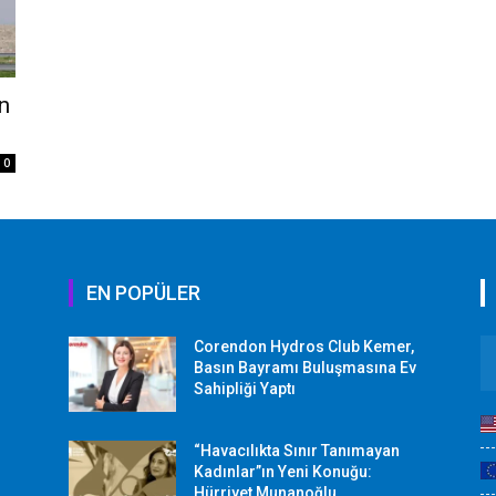
in
0
EN POPÜLER
Corendon Hydros Club Kemer,
r
Basın Bayramı Buluşmasına Ev
Sahipliği Yaptı
“Havacılıkta Sınır Tanımayan
Kadınlar”ın Yeni Konuğu:
Hürriyet Munanoğlu