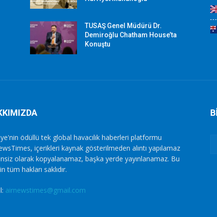
TUSAŞ Genel Müdürü Dr.
Demiroğlu Chatham House’ta
Konuştu
KKIMIZDA
B
ye'nin ödüllü tek global havacılık haberleri platformu
ewsTimes, içerikleri kaynak gösterilmeden alıntı yapılamaz
zinsiz olarak kopyalanamaz, başka yerde yayınlanamaz. Bu
in tüm hakları saklıdır.
l:
airnewstimes@gmail.com