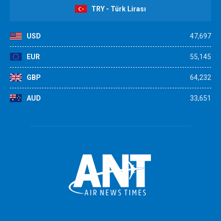
TRY - Türk Lirası
USD
47,697
EUR
55,145
GBP
64,232
AUD
33,651