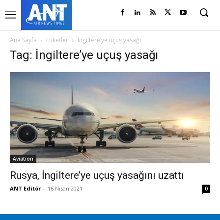
Ana Sayfa
Etiketler
İngiltere’ye uçuş yasağı
Tag: İngiltere’ye uçuş yasağı
Aviation
Rusya, İngiltere’ye uçuş yasağını uzattı
ANT Editör
-
16 Nisan 2021
0