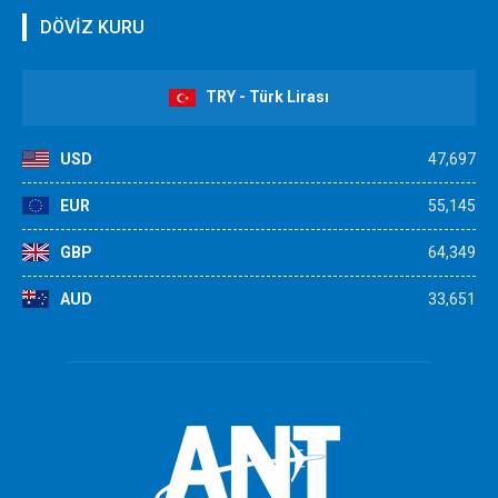
DÖVİZ KURU
TRY - Türk Lirası
USD
47,697
EUR
55,145
GBP
64,349
AUD
33,651