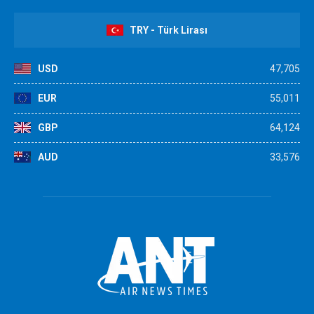
TRY - Türk Lirası
USD
47,705
EUR
55,011
GBP
64,124
AUD
33,576