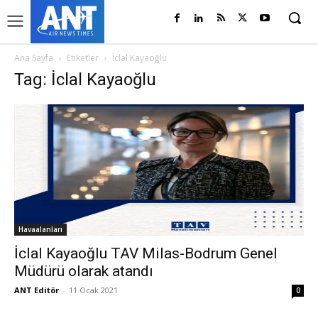
Ana Sayfa
Etiketler
İclal Kayaoğlu
Tag: İclal Kayaoğlu
Havaalanları
İclal Kayaoğlu TAV Milas-Bodrum Genel
Müdürü olarak atandı
ANT Editör
-
11 Ocak 2021
0