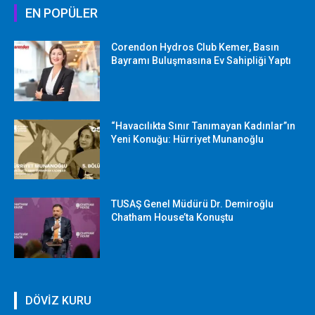
EN POPÜLER
Corendon Hydros Club Kemer, Basın
Bayramı Buluşmasına Ev Sahipliği Yaptı
“Havacılıkta Sınır Tanımayan Kadınlar”ın
Yeni Konuğu: Hürriyet Munanoğlu
TUSAŞ Genel Müdürü Dr. Demiroğlu
Chatham House’ta Konuştu
DÖVİZ KURU