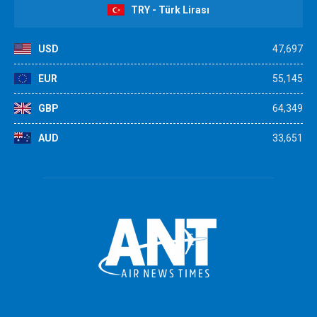
TRY - Türk Lirası
USD
47,697
EUR
55,145
GBP
64,349
AUD
33,651