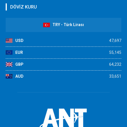
DÖVİZ KURU
TRY - Türk Lirası
USD
47,697
EUR
55,145
GBP
64,232
AUD
33,651