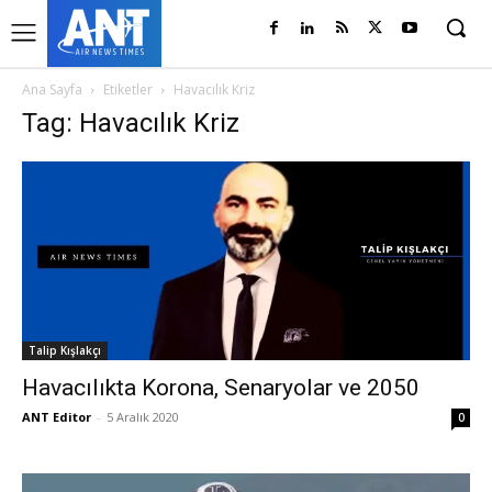
Ana Sayfa
Etiketler
Havacılık Kriz
Tag: Havacılık Kriz
Talip Kışlakçı
Havacılıkta Korona, Senaryolar ve 2050
ANT Editor
-
5 Aralık 2020
0