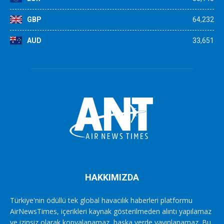
GBP
64,232
AUD
33,651
HAKKIMIZDA
Türkiye'nin ödüllü tek global havacılık haberleri platformu
AirNewsTimes, içerikleri kaynak gösterilmeden alıntı yapılamaz
ve izinsiz olarak kopyalanamaz, başka yerde yayınlanamaz. Bu