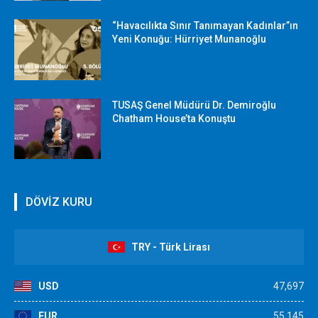
“Havacılıkta Sınır Tanımayan Kadınlar”ın
Yeni Konuğu: Hürriyet Munanoğlu
TUSAŞ Genel Müdürü Dr. Demiroğlu
Chatham House’ta Konuştu
DÖVİZ KURU
TRY - Türk Lirası
USD
47,697
EUR
55,145