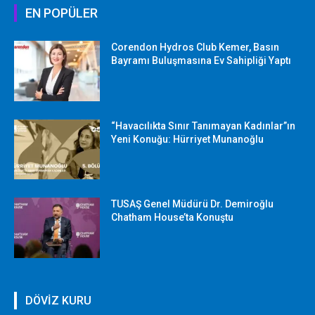
EN POPÜLER
Corendon Hydros Club Kemer, Basın
Bayramı Buluşmasına Ev Sahipliği Yaptı
“Havacılıkta Sınır Tanımayan Kadınlar”ın
Yeni Konuğu: Hürriyet Munanoğlu
TUSAŞ Genel Müdürü Dr. Demiroğlu
Chatham House’ta Konuştu
DÖVİZ KURU