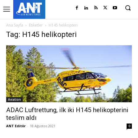
Ana Sayfa
Etiketler
H145 helikopteri
Tag: H145 helikopteri
Aviation
ADAC Luftrettung, ilk iki H145 helikopterini
teslim aldı
ANT Editör
-
18 Ağustos 2021
0