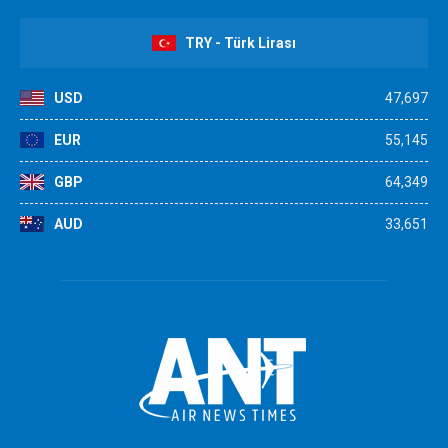
TRY - Türk Lirası
USD
47,697
EUR
55,145
GBP
64,349
AUD
33,651