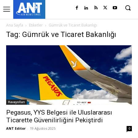
Ana Sayfa
Etiketler
Gümrük ve Ticaret Bakanlığı
Tag: Gümrük ve Ticaret Bakanlığı
Havayolları
Pegasus, YYS Belgesi ile Uluslararası
Ticarette Güvenilirliğini Pekiştirdi
ANT Editor
-
19 Ağustos 2025
0