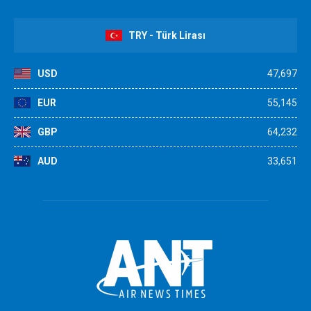
TRY - Türk Lirası
USD
47,697
EUR
55,145
GBP
64,232
AUD
33,651