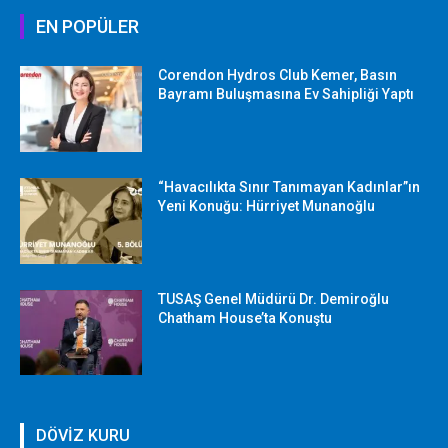
EN POPÜLER
Corendon Hydros Club Kemer, Basın
Bayramı Buluşmasına Ev Sahipliği Yaptı
“Havacılıkta Sınır Tanımayan Kadınlar”ın
Yeni Konuğu: Hürriyet Munanoğlu
TUSAŞ Genel Müdürü Dr. Demiroğlu
Chatham House’ta Konuştu
DÖVİZ KURU