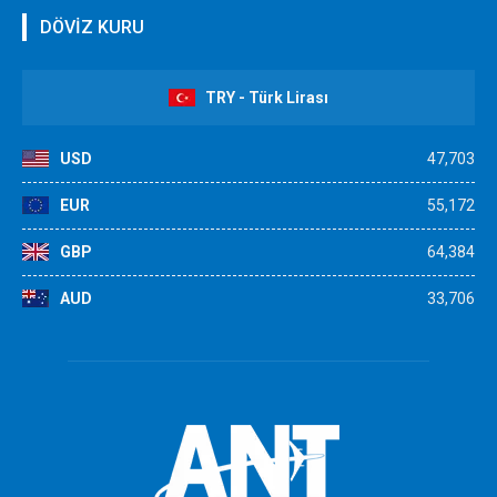
DÖVİZ KURU
TRY - Türk Lirası
USD
47,703
EUR
55,172
GBP
64,384
AUD
33,706