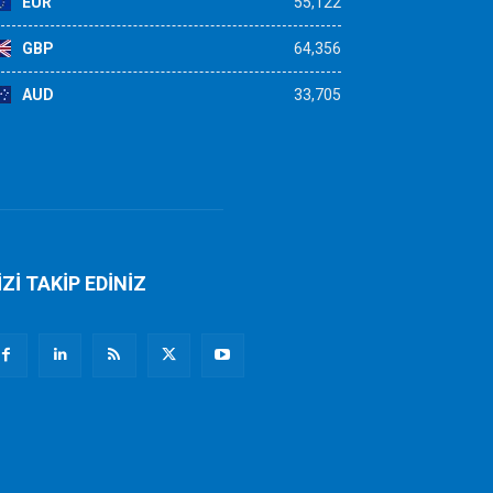
EUR
55,122
GBP
64,356
AUD
33,705
İZİ TAKİP EDİNİZ