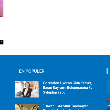
0
EN POPÜLER
Corendon Hydros Club Kemer,
r
Basın Bayramı Buluşmasına Ev
Sahipliği Yaptı
“Havacılıkta Sınır Tanımayan