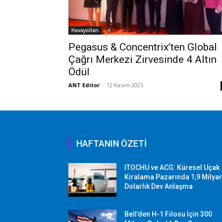
Havayolları
Pegasus & Concentrix’ten Global
Çağrı Merkezi Zirvesinde 4 Altın
Ödül
ANT Editor
-
12 Kasım 2025
HAFTANIN ÖZETİ
ITOCHU ve ACG: Küresel Uçak
Kiralama Pazarında 1,9 Milya
Dolarlık Dev Anlaşma
Bell’den H-1 Filosu İçin 300