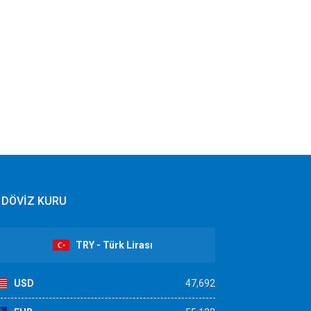
DÖVİZ KURU
TRY - Türk Lirası
USD
47,692