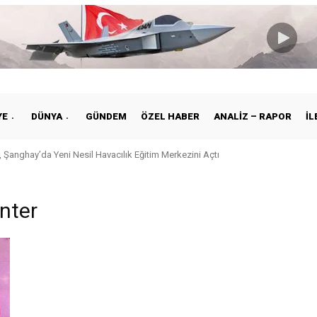
YE
DÜNYA
GÜNDEM
ÖZEL HABER
ANALIZ – RAPOR
İL
 Şanghay’da Yeni Nesil Havacılık Eğitim Merkezini Açtı
nter