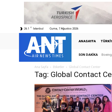
C
26.1
İstanbul
Cuma, 7 Ağustos 2026
ANASAYFA
TÜRKI
SON DAKIKA
Boeing,
Ana Sayfa
Etiketler
Global Contact Center
Tag: Global Contact Ce