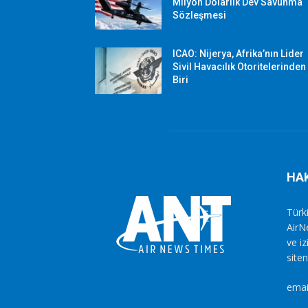
Milyon Dolarlık Dev Savunma
Sözleşmesi
ICAO: Nijerya, Afrika’nın Lider
Sivil Havacılık Otoritelerinden
Biri
HA
Türki
AirN
ve i
siten
emai