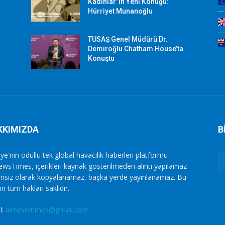
Kadınlar”ın Yeni Konuğu:
Hürriyet Munanoğlu
TUSAŞ Genel Müdürü Dr.
Demiroğlu Chatham House’ta
Konuştu
KKIMIZDA
B
ye'nin ödüllü tek global havacılık haberleri platformu
ewsTimes, içerikleri kaynak gösterilmeden alıntı yapılamaz
zinsiz olarak kopyalanamaz, başka yerde yayınlanamaz. Bu
in tüm hakları saklıdır.
l:
airnewstimes@gmail.com