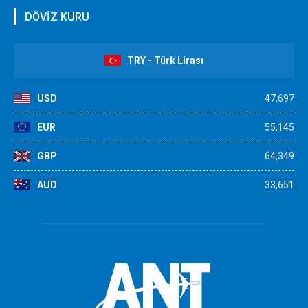
DÖVİZ KURU
TRY - Türk Lirası
USD
47,697
EUR
55,145
GBP
64,349
AUD
33,651