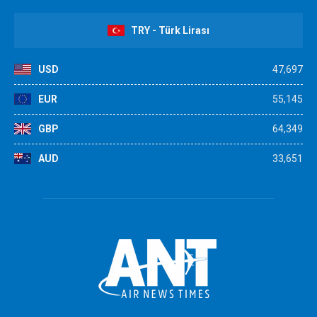
TRY - Türk Lirası
USD
47,697
EUR
55,145
GBP
64,349
AUD
33,651