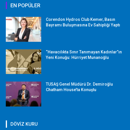
EN POPÜLER
Corendon Hydros Club Kemer, Basın
Bayramı Buluşmasına Ev Sahipliği Yaptı
“Havacılıkta Sınır Tanımayan Kadınlar”ın
Yeni Konuğu: Hürriyet Munanoğlu
TUSAŞ Genel Müdürü Dr. Demiroğlu
Chatham House’ta Konuştu
DÖVİZ KURU