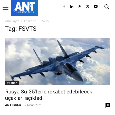
Ana Sayfa
Etiketler
FSVTS
Tag: FSVTS
Aviation
Rusya Su-35’lerle rekabet edebilecek
uçakları açıkladı
ANT Editör
-
2 Nisan 2021
0