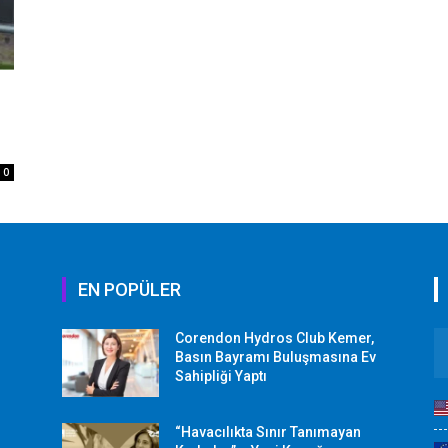
0
EN POPÜLER
Corendon Hydros Club Kemer,
r
Basın Bayramı Buluşmasına Ev
Sahipliği Yaptı
“Havacılıkta Sınır Tanımayan