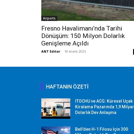
Airports
Fresno Havalimanı’nda Tarihi
Dönüşüm: 150 Milyon Dolarlık
Genişleme Açıldı
ANT Editor
-
18 Aralık 2025
HAFTANIN ÖZETİ
ITOCHU ve ACG: Küresel Uçak
Kiralama Pazarında 1,9 Milya
Dolarlık Dev Anlaşma
Bell’den H-1 Filosu İçin 300