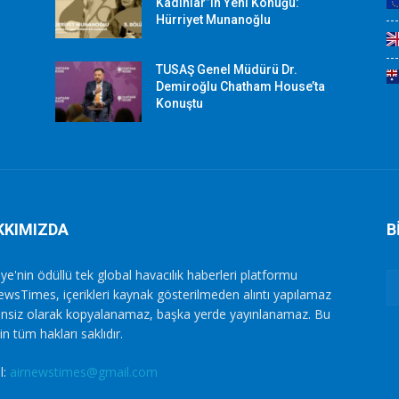
Kadınlar”ın Yeni Konuğu:
Hürriyet Munanoğlu
TUSAŞ Genel Müdürü Dr.
Demiroğlu Chatham House’ta
Konuştu
KKIMIZDA
B
ye'nin ödüllü tek global havacılık haberleri platformu
ewsTimes, içerikleri kaynak gösterilmeden alıntı yapılamaz
zinsiz olarak kopyalanamaz, başka yerde yayınlanamaz. Bu
in tüm hakları saklıdır.
l:
airnewstimes@gmail.com