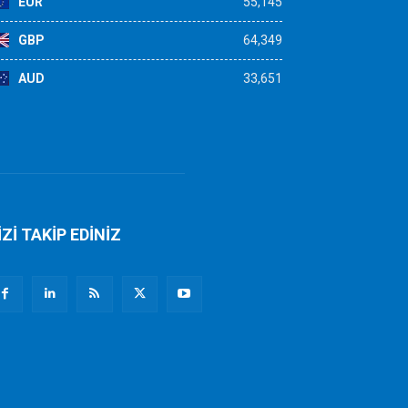
EUR
55,145
GBP
64,349
AUD
33,651
İZİ TAKİP EDİNİZ