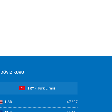
DÖVİZ KURU
TRY - Türk Lirası
USD
47,697