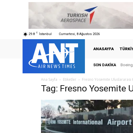
C
29.8
İstanbul
Cumartesi, 8 Ağustos 2026
ANASAYFA
TÜRKI
SON DAKIKA
Boeing,
Ana Sayfa
Etiketler
Fresno Yosemite Uluslararası
Tag: Fresno Yosemite U