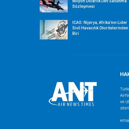
Milyon Dolarlık Dev Savunma
Sözleşmesi
ICAO: Nijerya, Afrika’nın Lider
Sivil Havacılık Otoritelerinden
Biri
HA
Türki
AirN
ve i
siten
emai