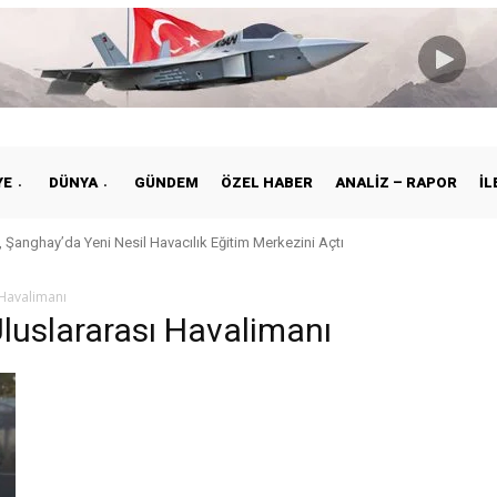
YE
DÜNYA
GÜNDEM
ÖZEL HABER
ANALIZ – RAPOR
İL
 Şanghay’da Yeni Nesil Havacılık Eğitim Merkezini Açtı
 Havalimanı
luslararası Havalimanı