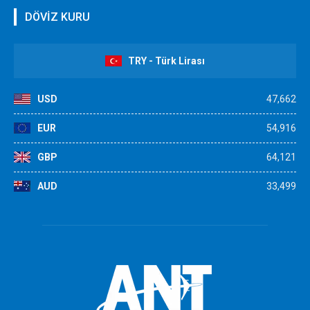
DÖVİZ KURU
TRY - Türk Lirası
USD
47,662
EUR
54,916
GBP
64,121
AUD
33,499