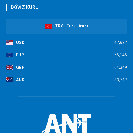
DÖVİZ KURU
TRY - Türk Lirası
USD
47,697
EUR
55,145
GBP
64,349
AUD
33,717