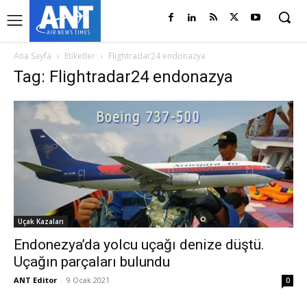
Ana Sayfa
Etiketler
Flightradar24 endonazya
Tag: Flightradar24 endonazya
Uçak Kazaları
Endonezya’da yolcu uçağı denize düştü.
Uçağın parçaları bulundu
ANT Editor
-
9 Ocak 2021
0