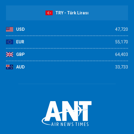
TRY - Türk Lirası
USD
47,720
EUR
55,170
GBP
64,403
AUD
33,733