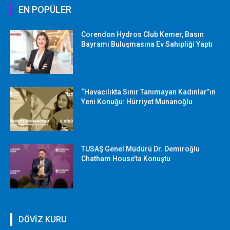
EN POPÜLER
Corendon Hydros Club Kemer, Basın
Bayramı Buluşmasına Ev Sahipliği Yaptı
“Havacılıkta Sınır Tanımayan Kadınlar”ın
Yeni Konuğu: Hürriyet Munanoğlu
TUSAŞ Genel Müdürü Dr. Demiroğlu
Chatham House’ta Konuştu
DÖVİZ KURU