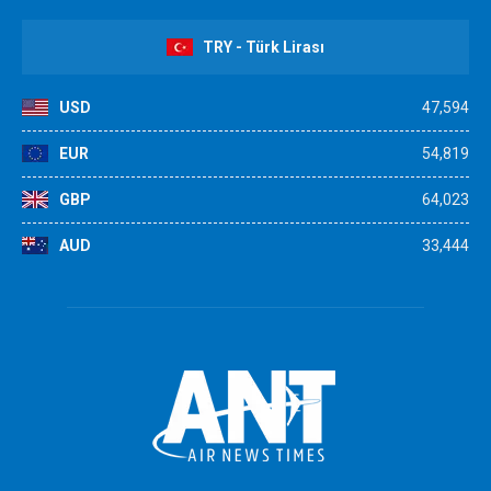
TRY - Türk Lirası
USD
47,594
EUR
54,819
GBP
64,023
AUD
33,444