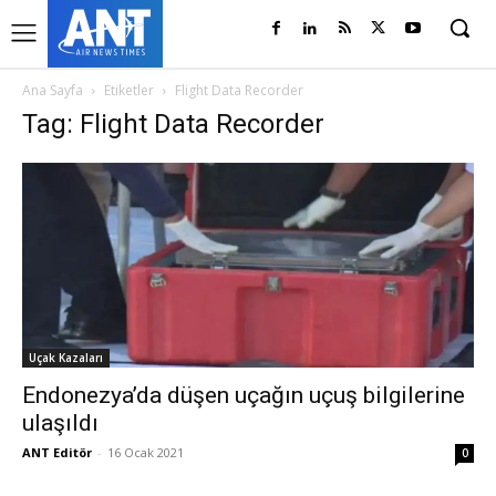
Ana Sayfa
Etiketler
Flight Data Recorder
Tag: Flight Data Recorder
Uçak Kazaları
Endonezya’da düşen uçağın uçuş bilgilerine
ulaşıldı
ANT Editör
-
16 Ocak 2021
0